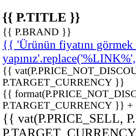
{{ P.TITLE }}
{{ P.BRAND }}
{{ 'Ürünün fiyatını görme
yapınız'.replace('%LINK%', '
{{ vat(P.PRICE_NOT_DISCOU
P.TARGET_CURRENCY }}
{{ format(P.PRICE_NOT_DI
P.TARGET_CURRENCY }} +
{{ vat(P.PRICE_SELL, P
P.TARGET_CURRENCY