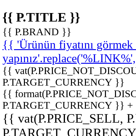
{{ P.TITLE }}
{{ P.BRAND }}
{{ 'Ürünün fiyatını görme
yapınız'.replace('%LINK%', '
{{ vat(P.PRICE_NOT_DISCOU
P.TARGET_CURRENCY }}
{{ format(P.PRICE_NOT_DI
P.TARGET_CURRENCY }} +
{{ vat(P.PRICE_SELL, P
P.TARGET_CURRENCY