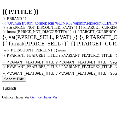
{{ P.TITLE }}
{{ P.BRAND }}
{{ 'Ürünün fiyatını görmek için %LINK% yapınız'.replace('%LINK%', 
{{ vat(P.PRICE_NOT_DISCOUNTED, P.VAT) }}
{{ P.TARGET_CURREN
{{ format(P.PRICE_NOT_DISCOUNTED) }}
{{ P.TARGET_CURRENCY 
{{ vat(P.PRICE_SELL, P.VAT) }}
{{ P.TARGET_
{{ format(P.PRICE_SELL) }}
{{ P.TARGET_CUR
{{ P.DISCOUNT_PERCENT }}
%
İndirim
{{ P.VARIANT_FEATURE1_TITLE ? P.VARIANT_FEATURE1_TITLE : 'Seç
{{ P.VARIANT_FEATURE2_TITLE ? P.VARIANT_FEATURE2_TITLE : 'Seç
Sepete Ekle
Tükendi
Gelince Haber Ver
Gelince Haber Ver