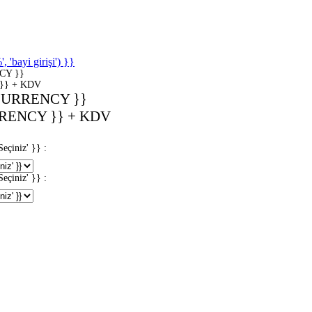
'bayi girişi') }}
CY }}
}} + KDV
CURRENCY }}
RENCY }} + KDV
iniz' }} :
iniz' }} :