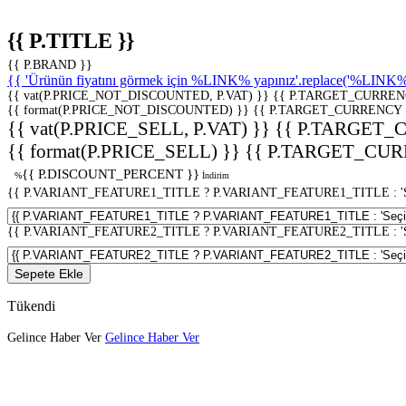
{{ P.TITLE }}
{{ P.BRAND }}
{{ 'Ürünün fiyatını görmek için %LINK% yapınız'.replace('%LINK%', 
{{ vat(P.PRICE_NOT_DISCOUNTED, P.VAT) }}
{{ P.TARGET_CURREN
{{ format(P.PRICE_NOT_DISCOUNTED) }}
{{ P.TARGET_CURRENCY 
{{ vat(P.PRICE_SELL, P.VAT) }}
{{ P.TARGET_
{{ format(P.PRICE_SELL) }}
{{ P.TARGET_CUR
{{ P.DISCOUNT_PERCENT }}
%
İndirim
{{ P.VARIANT_FEATURE1_TITLE ? P.VARIANT_FEATURE1_TITLE : 'Seç
{{ P.VARIANT_FEATURE2_TITLE ? P.VARIANT_FEATURE2_TITLE : 'Seç
Sepete Ekle
Tükendi
Gelince Haber Ver
Gelince Haber Ver