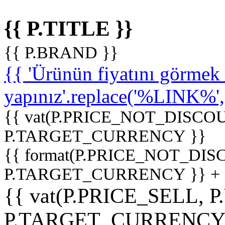
{{ P.TITLE }}
{{ P.BRAND }}
{{ 'Ürünün fiyatını görme
yapınız'.replace('%LINK%', '
{{ vat(P.PRICE_NOT_DISCOU
P.TARGET_CURRENCY }}
{{ format(P.PRICE_NOT_DI
P.TARGET_CURRENCY }} +
{{ vat(P.PRICE_SELL, P
P.TARGET_CURRENCY