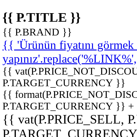
{{ P.TITLE }}
{{ P.BRAND }}
{{ 'Ürünün fiyatını görme
yapınız'.replace('%LINK%', '
{{ vat(P.PRICE_NOT_DISCOU
P.TARGET_CURRENCY }}
{{ format(P.PRICE_NOT_DI
P.TARGET_CURRENCY }} +
{{ vat(P.PRICE_SELL, P
P.TARGET_CURRENCY