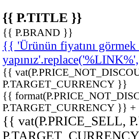
{{ P.TITLE }}
{{ P.BRAND }}
{{ 'Ürünün fiyatını görme
yapınız'.replace('%LINK%', '
{{ vat(P.PRICE_NOT_DISCOU
P.TARGET_CURRENCY }}
{{ format(P.PRICE_NOT_DI
P.TARGET_CURRENCY }} +
{{ vat(P.PRICE_SELL, P
P.TARGET_CURRENCY