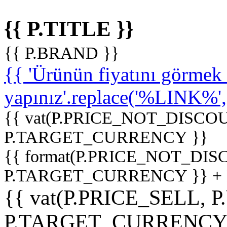
{{ P.TITLE }}
{{ P.BRAND }}
{{ 'Ürünün fiyatını görme
yapınız'.replace('%LINK%', '
{{ vat(P.PRICE_NOT_DISCOU
P.TARGET_CURRENCY }}
{{ format(P.PRICE_NOT_DI
P.TARGET_CURRENCY }} +
{{ vat(P.PRICE_SELL, P
P.TARGET_CURRENCY