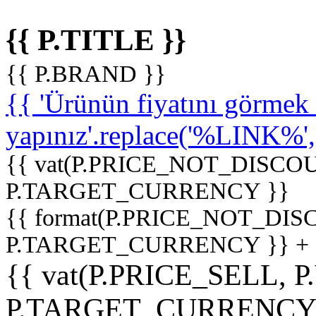
{{ P.TITLE }}
{{ P.BRAND }}
{{ 'Ürünün fiyatını görme
yapınız'.replace('%LINK%', '
{{ vat(P.PRICE_NOT_DISCOU
P.TARGET_CURRENCY }}
{{ format(P.PRICE_NOT_DI
P.TARGET_CURRENCY }} +
{{ vat(P.PRICE_SELL, P
P.TARGET_CURRENCY