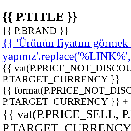
{{ P.TITLE }}
{{ P.BRAND }}
{{ 'Ürünün fiyatını görme
yapınız'.replace('%LINK%', '
{{ vat(P.PRICE_NOT_DISCOU
P.TARGET_CURRENCY }}
{{ format(P.PRICE_NOT_DI
P.TARGET_CURRENCY }} +
{{ vat(P.PRICE_SELL, P
P.TARGET_CURRENCY