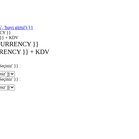
'bayi girişi') }}
CY }}
}} + KDV
CURRENCY }}
RENCY }} + KDV
iniz' }} :
iniz' }} :