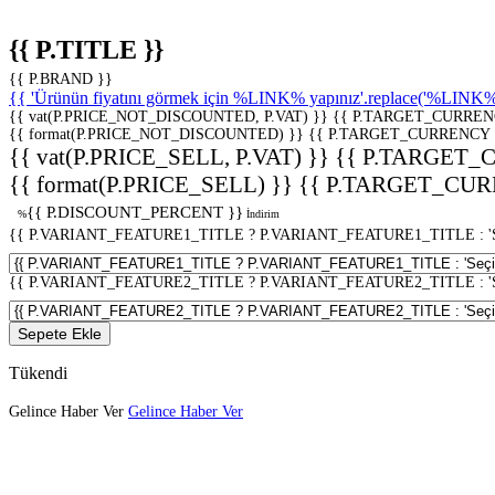
{{ P.TITLE }}
{{ P.BRAND }}
{{ 'Ürünün fiyatını görmek için %LINK% yapınız'.replace('%LINK%', 
{{ vat(P.PRICE_NOT_DISCOUNTED, P.VAT) }}
{{ P.TARGET_CURREN
{{ format(P.PRICE_NOT_DISCOUNTED) }}
{{ P.TARGET_CURRENCY 
{{ vat(P.PRICE_SELL, P.VAT) }}
{{ P.TARGET_
{{ format(P.PRICE_SELL) }}
{{ P.TARGET_CUR
{{ P.DISCOUNT_PERCENT }}
%
İndirim
{{ P.VARIANT_FEATURE1_TITLE ? P.VARIANT_FEATURE1_TITLE : 'Seç
{{ P.VARIANT_FEATURE2_TITLE ? P.VARIANT_FEATURE2_TITLE : 'Seç
Sepete Ekle
Tükendi
Gelince Haber Ver
Gelince Haber Ver