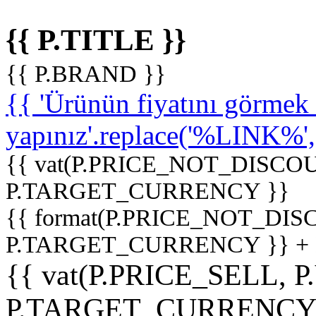
{{ P.TITLE }}
{{ P.BRAND }}
{{ 'Ürünün fiyatını görme
yapınız'.replace('%LINK%', '
{{ vat(P.PRICE_NOT_DISCOU
P.TARGET_CURRENCY }}
{{ format(P.PRICE_NOT_DI
P.TARGET_CURRENCY }} +
{{ vat(P.PRICE_SELL, P
P.TARGET_CURRENCY