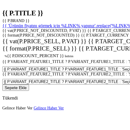
{{ P.TITLE }}
{{ P.BRAND }}
{{ 'Ürünün fiyatını görmek için %LINK% yapınız'.replace('%LINK%', 
{{ vat(P.PRICE_NOT_DISCOUNTED, P.VAT) }}
{{ P.TARGET_CURREN
{{ format(P.PRICE_NOT_DISCOUNTED) }}
{{ P.TARGET_CURRENCY 
{{ vat(P.PRICE_SELL, P.VAT) }}
{{ P.TARGET_
{{ format(P.PRICE_SELL) }}
{{ P.TARGET_CUR
{{ P.DISCOUNT_PERCENT }}
%
İndirim
{{ P.VARIANT_FEATURE1_TITLE ? P.VARIANT_FEATURE1_TITLE : 'Seç
{{ P.VARIANT_FEATURE2_TITLE ? P.VARIANT_FEATURE2_TITLE : 'Seç
Sepete Ekle
Tükendi
Gelince Haber Ver
Gelince Haber Ver