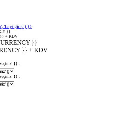
'bayi girişi') }}
CY }}
}} + KDV
CURRENCY }}
RENCY }} + KDV
iniz' }} :
iniz' }} :