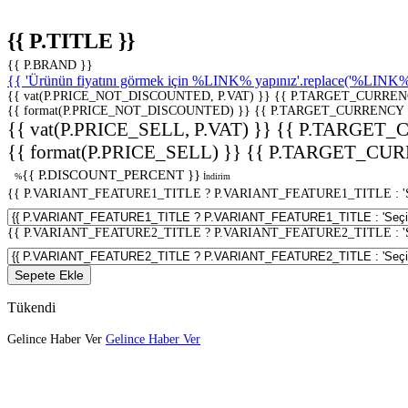
{{ P.TITLE }}
{{ P.BRAND }}
{{ 'Ürünün fiyatını görmek için %LINK% yapınız'.replace('%LINK%', 
{{ vat(P.PRICE_NOT_DISCOUNTED, P.VAT) }}
{{ P.TARGET_CURREN
{{ format(P.PRICE_NOT_DISCOUNTED) }}
{{ P.TARGET_CURRENCY 
{{ vat(P.PRICE_SELL, P.VAT) }}
{{ P.TARGET_
{{ format(P.PRICE_SELL) }}
{{ P.TARGET_CUR
{{ P.DISCOUNT_PERCENT }}
%
İndirim
{{ P.VARIANT_FEATURE1_TITLE ? P.VARIANT_FEATURE1_TITLE : 'Seç
{{ P.VARIANT_FEATURE2_TITLE ? P.VARIANT_FEATURE2_TITLE : 'Seç
Sepete Ekle
Tükendi
Gelince Haber Ver
Gelince Haber Ver