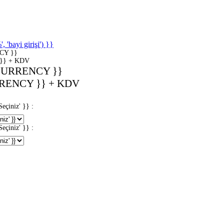
'bayi girişi') }}
CY }}
}} + KDV
CURRENCY }}
RENCY }} + KDV
iniz' }} :
iniz' }} :