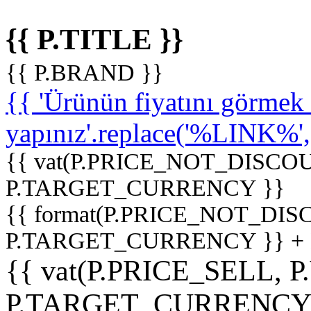
{{ P.TITLE }}
{{ P.BRAND }}
{{ 'Ürünün fiyatını görme
yapınız'.replace('%LINK%', '
{{ vat(P.PRICE_NOT_DISCOU
P.TARGET_CURRENCY }}
{{ format(P.PRICE_NOT_DI
P.TARGET_CURRENCY }} +
{{ vat(P.PRICE_SELL, P
P.TARGET_CURRENCY