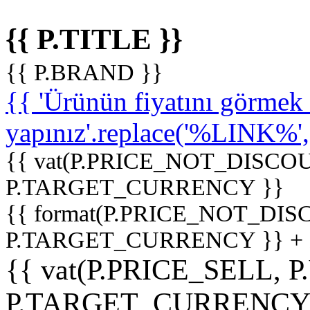
{{ P.TITLE }}
{{ P.BRAND }}
{{ 'Ürünün fiyatını görme
yapınız'.replace('%LINK%', '
{{ vat(P.PRICE_NOT_DISCOU
P.TARGET_CURRENCY }}
{{ format(P.PRICE_NOT_DI
P.TARGET_CURRENCY }} +
{{ vat(P.PRICE_SELL, P
P.TARGET_CURRENCY