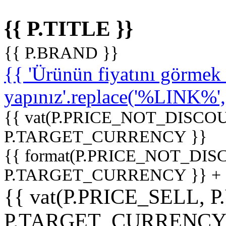
{{ P.TITLE }}
{{ P.BRAND }}
{{ 'Ürünün fiyatını görme
yapınız'.replace('%LINK%', '
{{ vat(P.PRICE_NOT_DISCOU
P.TARGET_CURRENCY }}
{{ format(P.PRICE_NOT_DI
P.TARGET_CURRENCY }} +
{{ vat(P.PRICE_SELL, P
P.TARGET_CURRENCY