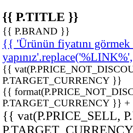
{{ P.TITLE }}
{{ P.BRAND }}
{{ 'Ürünün fiyatını görme
yapınız'.replace('%LINK%', '
{{ vat(P.PRICE_NOT_DISCOU
P.TARGET_CURRENCY }}
{{ format(P.PRICE_NOT_DI
P.TARGET_CURRENCY }} +
{{ vat(P.PRICE_SELL, P
P.TARGET_CURRENCY