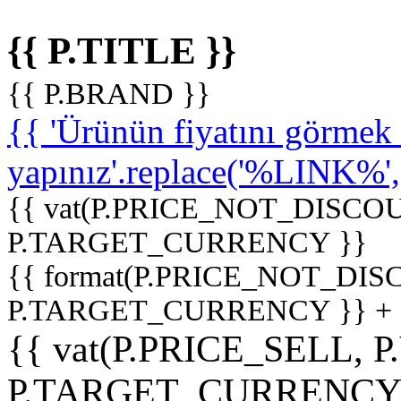
{{ P.TITLE }}
{{ P.BRAND }}
{{ 'Ürünün fiyatını görme
yapınız'.replace('%LINK%', '
{{ vat(P.PRICE_NOT_DISCOU
P.TARGET_CURRENCY }}
{{ format(P.PRICE_NOT_DI
P.TARGET_CURRENCY }} +
{{ vat(P.PRICE_SELL, P
P.TARGET_CURRENCY