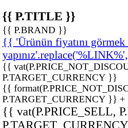
{{ P.TITLE }}
{{ P.BRAND }}
{{ 'Ürünün fiyatını görme
yapınız'.replace('%LINK%', '
{{ vat(P.PRICE_NOT_DISCOU
P.TARGET_CURRENCY }}
{{ format(P.PRICE_NOT_DI
P.TARGET_CURRENCY }} +
{{ vat(P.PRICE_SELL, P
P.TARGET_CURRENCY