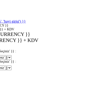
'bayi girişi') }}
CY }}
}} + KDV
CURRENCY }}
RENCY }} + KDV
iniz' }} :
iniz' }} :