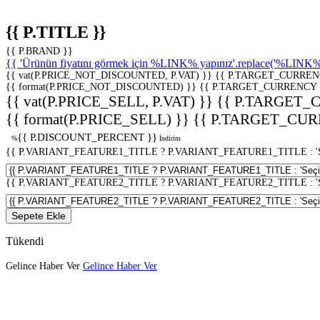
{{ P.TITLE }}
{{ P.BRAND }}
{{ 'Ürünün fiyatını görmek için %LINK% yapınız'.replace('%LINK%', 
{{ vat(P.PRICE_NOT_DISCOUNTED, P.VAT) }}
{{ P.TARGET_CURREN
{{ format(P.PRICE_NOT_DISCOUNTED) }}
{{ P.TARGET_CURRENCY 
{{ vat(P.PRICE_SELL, P.VAT) }}
{{ P.TARGET_
{{ format(P.PRICE_SELL) }}
{{ P.TARGET_CUR
{{ P.DISCOUNT_PERCENT }}
%
İndirim
{{ P.VARIANT_FEATURE1_TITLE ? P.VARIANT_FEATURE1_TITLE : 'Seç
{{ P.VARIANT_FEATURE2_TITLE ? P.VARIANT_FEATURE2_TITLE : 'Seç
Sepete Ekle
Tükendi
Gelince Haber Ver
Gelince Haber Ver