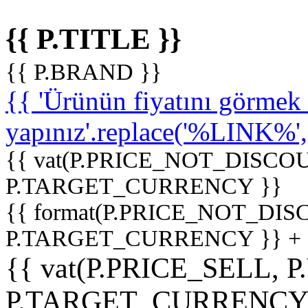
{{ P.TITLE }}
{{ P.BRAND }}
{{ 'Ürünün fiyatını görme
yapınız'.replace('%LINK%', '
{{ vat(P.PRICE_NOT_DISCOU
P.TARGET_CURRENCY }}
{{ format(P.PRICE_NOT_DI
P.TARGET_CURRENCY }} +
{{ vat(P.PRICE_SELL, P
P.TARGET_CURRENCY