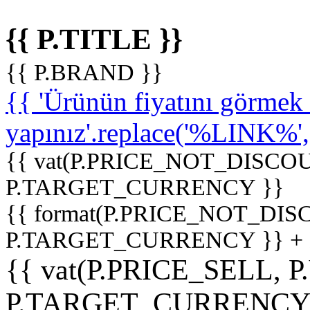
{{ P.TITLE }}
{{ P.BRAND }}
{{ 'Ürünün fiyatını görme
yapınız'.replace('%LINK%', '
{{ vat(P.PRICE_NOT_DISCOU
P.TARGET_CURRENCY }}
{{ format(P.PRICE_NOT_DI
P.TARGET_CURRENCY }} +
{{ vat(P.PRICE_SELL, P
P.TARGET_CURRENCY