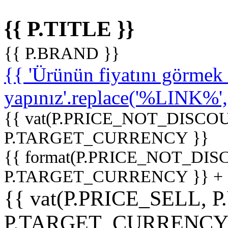
{{ P.TITLE }}
{{ P.BRAND }}
{{ 'Ürünün fiyatını görme
yapınız'.replace('%LINK%', '
{{ vat(P.PRICE_NOT_DISCOU
P.TARGET_CURRENCY }}
{{ format(P.PRICE_NOT_DI
P.TARGET_CURRENCY }} +
{{ vat(P.PRICE_SELL, P
P.TARGET_CURRENCY