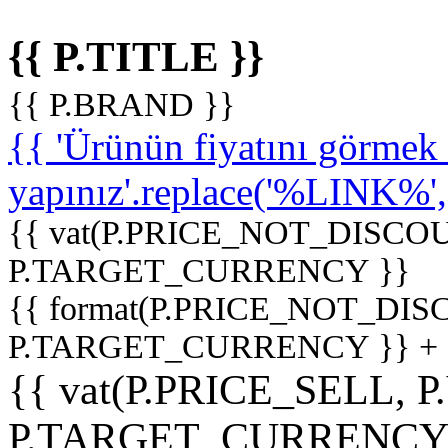
{{ P.TITLE }}
{{ P.BRAND }}
{{ 'Ürünün fiyatını görme
yapınız'.replace('%LINK%', '
{{ vat(P.PRICE_NOT_DISCOU
P.TARGET_CURRENCY }}
{{ format(P.PRICE_NOT_DI
P.TARGET_CURRENCY }} +
{{ vat(P.PRICE_SELL, P
P.TARGET_CURRENCY