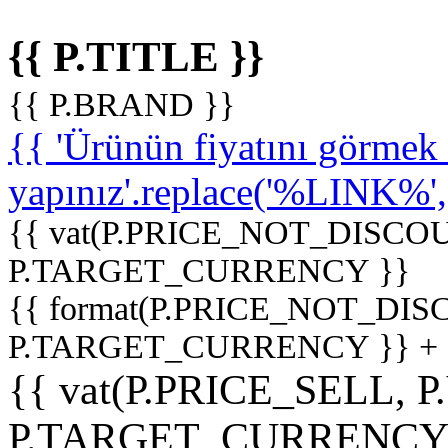
{{ P.TITLE }}
{{ P.BRAND }}
{{ 'Ürünün fiyatını görme
yapınız'.replace('%LINK%', '
{{ vat(P.PRICE_NOT_DISCOU
P.TARGET_CURRENCY }}
{{ format(P.PRICE_NOT_DI
P.TARGET_CURRENCY }} +
{{ vat(P.PRICE_SELL, P
P.TARGET_CURRENCY