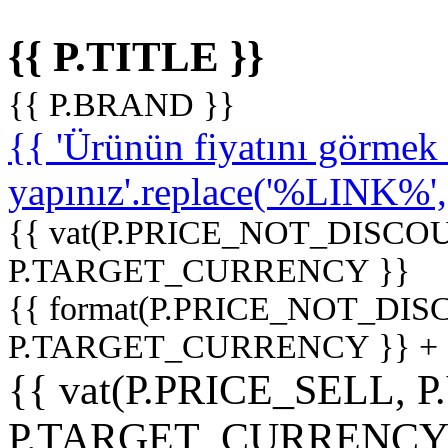
{{ P.TITLE }}
{{ P.BRAND }}
{{ 'Ürünün fiyatını görme
yapınız'.replace('%LINK%', '
{{ vat(P.PRICE_NOT_DISCOU
P.TARGET_CURRENCY }}
{{ format(P.PRICE_NOT_DI
P.TARGET_CURRENCY }} +
{{ vat(P.PRICE_SELL, P
P.TARGET_CURRENCY