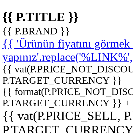
{{ P.TITLE }}
{{ P.BRAND }}
{{ 'Ürünün fiyatını görme
yapınız'.replace('%LINK%', '
{{ vat(P.PRICE_NOT_DISCOU
P.TARGET_CURRENCY }}
{{ format(P.PRICE_NOT_DI
P.TARGET_CURRENCY }} +
{{ vat(P.PRICE_SELL, P
P.TARGET_CURRENCY