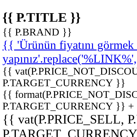
{{ P.TITLE }}
{{ P.BRAND }}
{{ 'Ürünün fiyatını görme
yapınız'.replace('%LINK%', '
{{ vat(P.PRICE_NOT_DISCOU
P.TARGET_CURRENCY }}
{{ format(P.PRICE_NOT_DI
P.TARGET_CURRENCY }} +
{{ vat(P.PRICE_SELL, P
P.TARGET_CURRENCY