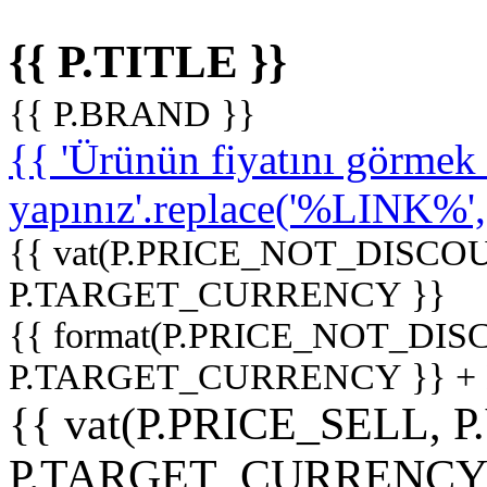
{{ P.TITLE }}
{{ P.BRAND }}
{{ 'Ürünün fiyatını görme
yapınız'.replace('%LINK%', '
{{ vat(P.PRICE_NOT_DISCOU
P.TARGET_CURRENCY }}
{{ format(P.PRICE_NOT_DI
P.TARGET_CURRENCY }} +
{{ vat(P.PRICE_SELL, P
P.TARGET_CURRENCY