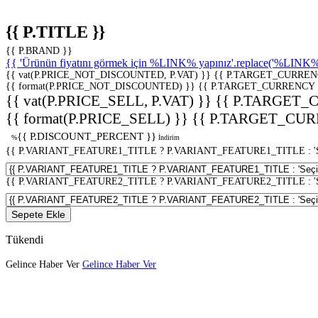
{{ P.TITLE }}
{{ P.BRAND }}
{{ 'Ürünün fiyatını görmek için %LINK% yapınız'.replace('%LINK%', 
{{ vat(P.PRICE_NOT_DISCOUNTED, P.VAT) }}
{{ P.TARGET_CURREN
{{ format(P.PRICE_NOT_DISCOUNTED) }}
{{ P.TARGET_CURRENCY 
{{ vat(P.PRICE_SELL, P.VAT) }}
{{ P.TARGET_
{{ format(P.PRICE_SELL) }}
{{ P.TARGET_CUR
{{ P.DISCOUNT_PERCENT }}
%
İndirim
{{ P.VARIANT_FEATURE1_TITLE ? P.VARIANT_FEATURE1_TITLE : 'Seç
{{ P.VARIANT_FEATURE2_TITLE ? P.VARIANT_FEATURE2_TITLE : 'Seç
Sepete Ekle
Tükendi
Gelince Haber Ver
Gelince Haber Ver