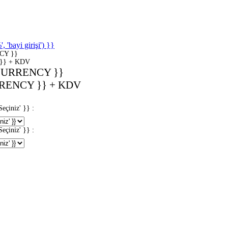
'bayi girişi') }}
CY }}
}} + KDV
CURRENCY }}
RENCY }} + KDV
iniz' }} :
iniz' }} :