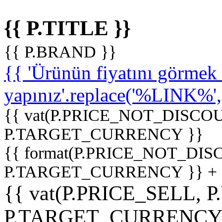
{{ P.TITLE }}
{{ P.BRAND }}
{{ 'Ürünün fiyatını görme
yapınız'.replace('%LINK%', '
{{ vat(P.PRICE_NOT_DISCOU
P.TARGET_CURRENCY }}
{{ format(P.PRICE_NOT_DI
P.TARGET_CURRENCY }} +
{{ vat(P.PRICE_SELL, P
P.TARGET_CURRENCY