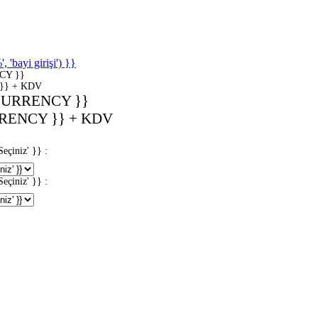
'bayi girişi') }}
CY }}
}} + KDV
CURRENCY }}
RENCY }} + KDV
iniz' }} :
iniz' }} :