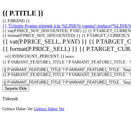
{{ P.TITLE }}
{{ P.BRAND }}
{{ 'Ürünün fiyatını görmek için %LINK% yapınız'.replace('%LINK%', 
{{ vat(P.PRICE_NOT_DISCOUNTED, P.VAT) }}
{{ P.TARGET_CURREN
{{ format(P.PRICE_NOT_DISCOUNTED) }}
{{ P.TARGET_CURRENCY 
{{ vat(P.PRICE_SELL, P.VAT) }}
{{ P.TARGET_
{{ format(P.PRICE_SELL) }}
{{ P.TARGET_CUR
{{ P.DISCOUNT_PERCENT }}
%
İndirim
{{ P.VARIANT_FEATURE1_TITLE ? P.VARIANT_FEATURE1_TITLE : 'Seç
{{ P.VARIANT_FEATURE2_TITLE ? P.VARIANT_FEATURE2_TITLE : 'Seç
Sepete Ekle
Tükendi
Gelince Haber Ver
Gelince Haber Ver