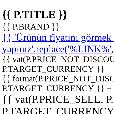
{{ P.TITLE }}
{{ P.BRAND }}
{{ 'Ürünün fiyatını görme
yapınız'.replace('%LINK%', '
{{ vat(P.PRICE_NOT_DISCOU
P.TARGET_CURRENCY }}
{{ format(P.PRICE_NOT_DI
P.TARGET_CURRENCY }} +
{{ vat(P.PRICE_SELL, P
P.TARGET_CURRENCY