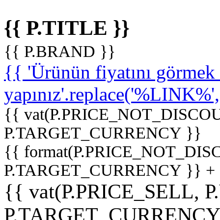
{{ P.TITLE }}
{{ P.BRAND }}
{{ 'Ürünün fiyatını görme
yapınız'.replace('%LINK%', '
{{ vat(P.PRICE_NOT_DISCOU
P.TARGET_CURRENCY }}
{{ format(P.PRICE_NOT_DI
P.TARGET_CURRENCY }} +
{{ vat(P.PRICE_SELL, P
P.TARGET_CURRENCY