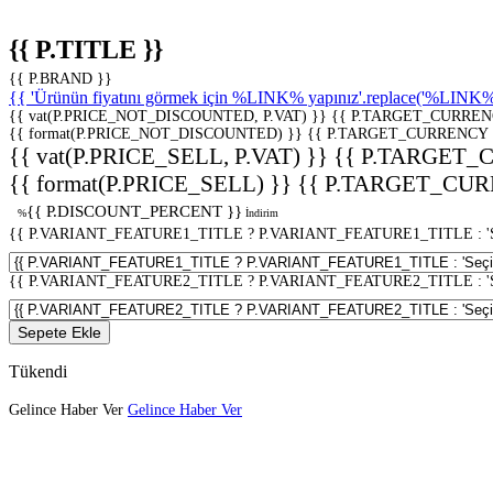
{{ P.TITLE }}
{{ P.BRAND }}
{{ 'Ürünün fiyatını görmek için %LINK% yapınız'.replace('%LINK%', 
{{ vat(P.PRICE_NOT_DISCOUNTED, P.VAT) }}
{{ P.TARGET_CURREN
{{ format(P.PRICE_NOT_DISCOUNTED) }}
{{ P.TARGET_CURRENCY 
{{ vat(P.PRICE_SELL, P.VAT) }}
{{ P.TARGET_
{{ format(P.PRICE_SELL) }}
{{ P.TARGET_CUR
{{ P.DISCOUNT_PERCENT }}
%
İndirim
{{ P.VARIANT_FEATURE1_TITLE ? P.VARIANT_FEATURE1_TITLE : 'Seç
{{ P.VARIANT_FEATURE2_TITLE ? P.VARIANT_FEATURE2_TITLE : 'Seç
Sepete Ekle
Tükendi
Gelince Haber Ver
Gelince Haber Ver