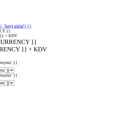
'bayi girişi') }}
CY }}
}} + KDV
CURRENCY }}
RENCY }} + KDV
iniz' }} :
iniz' }} :