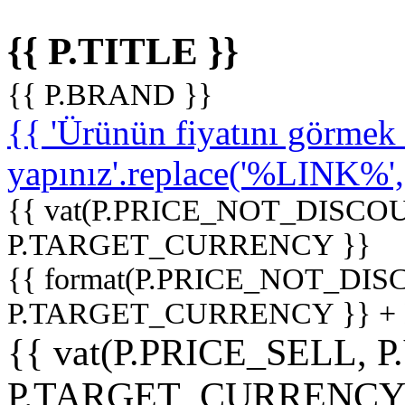
{{ P.TITLE }}
{{ P.BRAND }}
{{ 'Ürünün fiyatını görme
yapınız'.replace('%LINK%', '
{{ vat(P.PRICE_NOT_DISCOU
P.TARGET_CURRENCY }}
{{ format(P.PRICE_NOT_DI
P.TARGET_CURRENCY }} +
{{ vat(P.PRICE_SELL, P
P.TARGET_CURRENCY