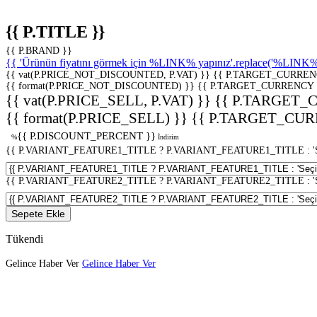
{{ P.TITLE }}
{{ P.BRAND }}
{{ 'Ürünün fiyatını görmek için %LINK% yapınız'.replace('%LINK%', 
{{ vat(P.PRICE_NOT_DISCOUNTED, P.VAT) }}
{{ P.TARGET_CURREN
{{ format(P.PRICE_NOT_DISCOUNTED) }}
{{ P.TARGET_CURRENCY 
{{ vat(P.PRICE_SELL, P.VAT) }}
{{ P.TARGET_
{{ format(P.PRICE_SELL) }}
{{ P.TARGET_CUR
{{ P.DISCOUNT_PERCENT }}
%
İndirim
{{ P.VARIANT_FEATURE1_TITLE ? P.VARIANT_FEATURE1_TITLE : 'Seç
{{ P.VARIANT_FEATURE2_TITLE ? P.VARIANT_FEATURE2_TITLE : 'Seç
Sepete Ekle
Tükendi
Gelince Haber Ver
Gelince Haber Ver