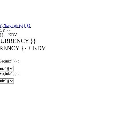
'bayi girişi') }}
CY }}
}} + KDV
CURRENCY }}
RENCY }} + KDV
iniz' }} :
iniz' }} :