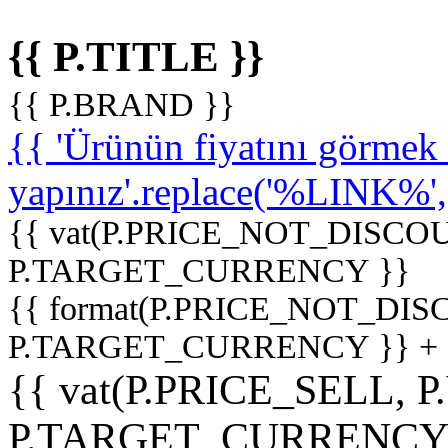
{{ P.TITLE }}
{{ P.BRAND }}
{{ 'Ürünün fiyatını görme
yapınız'.replace('%LINK%', '
{{ vat(P.PRICE_NOT_DISCOU
P.TARGET_CURRENCY }}
{{ format(P.PRICE_NOT_DI
P.TARGET_CURRENCY }} +
{{ vat(P.PRICE_SELL, P
P.TARGET_CURRENCY