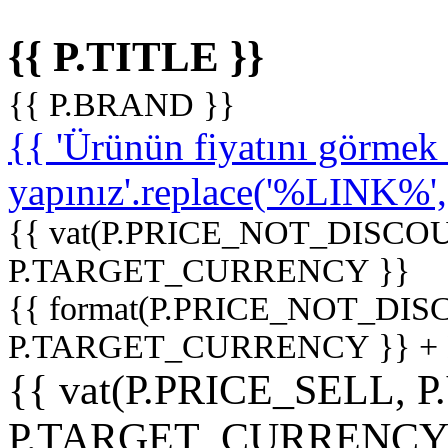
{{ P.TITLE }}
{{ P.BRAND }}
{{ 'Ürünün fiyatını görme
yapınız'.replace('%LINK%', '
{{ vat(P.PRICE_NOT_DISCOU
P.TARGET_CURRENCY }}
{{ format(P.PRICE_NOT_DI
P.TARGET_CURRENCY }} +
{{ vat(P.PRICE_SELL, P
P.TARGET_CURRENCY