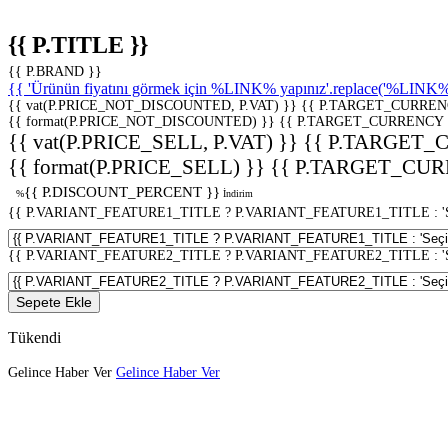
{{ P.TITLE }}
{{ P.BRAND }}
{{ 'Ürünün fiyatını görmek için %LINK% yapınız'.replace('%LINK%', 
{{ vat(P.PRICE_NOT_DISCOUNTED, P.VAT) }}
{{ P.TARGET_CURREN
{{ format(P.PRICE_NOT_DISCOUNTED) }}
{{ P.TARGET_CURRENCY 
{{ vat(P.PRICE_SELL, P.VAT) }}
{{ P.TARGET_
{{ format(P.PRICE_SELL) }}
{{ P.TARGET_CUR
{{ P.DISCOUNT_PERCENT }}
%
İndirim
{{ P.VARIANT_FEATURE1_TITLE ? P.VARIANT_FEATURE1_TITLE : 'Seç
{{ P.VARIANT_FEATURE2_TITLE ? P.VARIANT_FEATURE2_TITLE : 'Seç
Sepete Ekle
Tükendi
Gelince Haber Ver
Gelince Haber Ver