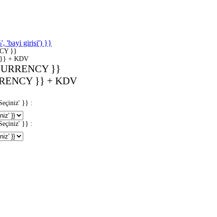
'bayi girişi') }}
CY }}
}} + KDV
CURRENCY }}
RENCY }} + KDV
iniz' }} :
iniz' }} :