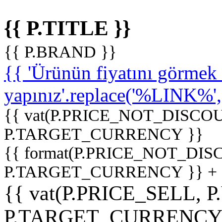
{{ P.TITLE }}
{{ P.BRAND }}
{{ 'Ürünün fiyatını görme
yapınız'.replace('%LINK%', '
{{ vat(P.PRICE_NOT_DISCOU
P.TARGET_CURRENCY }}
{{ format(P.PRICE_NOT_DI
P.TARGET_CURRENCY }} +
{{ vat(P.PRICE_SELL, P
P.TARGET_CURRENCY