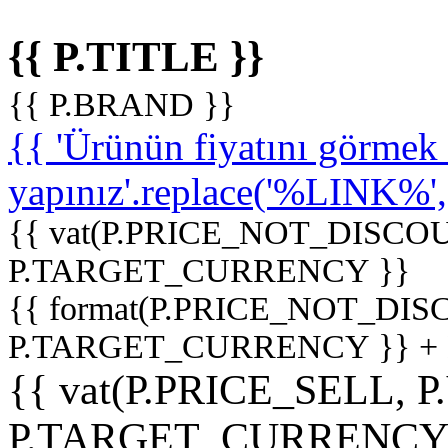
{{ P.TITLE }}
{{ P.BRAND }}
{{ 'Ürünün fiyatını görme
yapınız'.replace('%LINK%', '
{{ vat(P.PRICE_NOT_DISCOU
P.TARGET_CURRENCY }}
{{ format(P.PRICE_NOT_DI
P.TARGET_CURRENCY }} +
{{ vat(P.PRICE_SELL, P
P.TARGET_CURRENCY