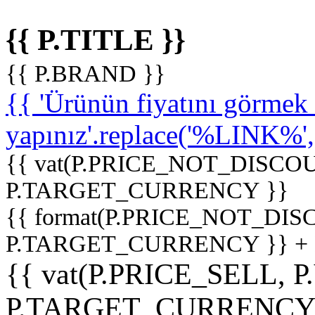
{{ P.TITLE }}
{{ P.BRAND }}
{{ 'Ürünün fiyatını görme
yapınız'.replace('%LINK%', '
{{ vat(P.PRICE_NOT_DISCOU
P.TARGET_CURRENCY }}
{{ format(P.PRICE_NOT_DI
P.TARGET_CURRENCY }} +
{{ vat(P.PRICE_SELL, P
P.TARGET_CURRENCY