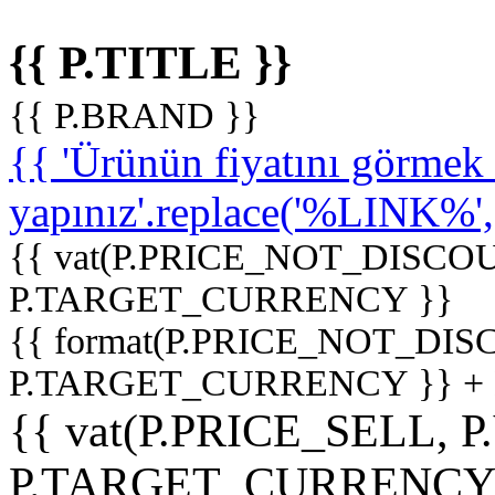
{{ P.TITLE }}
{{ P.BRAND }}
{{ 'Ürünün fiyatını görme
yapınız'.replace('%LINK%', '
{{ vat(P.PRICE_NOT_DISCOU
P.TARGET_CURRENCY }}
{{ format(P.PRICE_NOT_DI
P.TARGET_CURRENCY }} +
{{ vat(P.PRICE_SELL, P
P.TARGET_CURRENCY