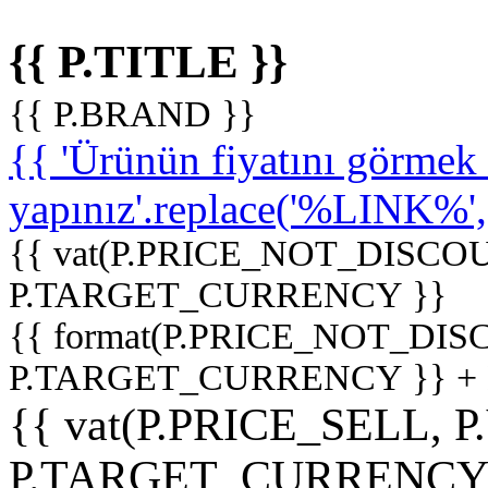
{{ P.TITLE }}
{{ P.BRAND }}
{{ 'Ürünün fiyatını görme
yapınız'.replace('%LINK%', '
{{ vat(P.PRICE_NOT_DISCOU
P.TARGET_CURRENCY }}
{{ format(P.PRICE_NOT_DI
P.TARGET_CURRENCY }} +
{{ vat(P.PRICE_SELL, P
P.TARGET_CURRENCY